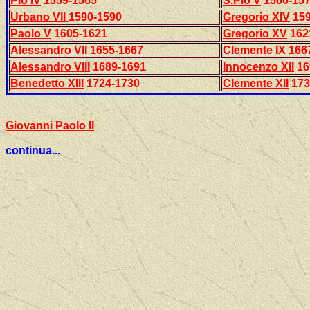
Pio IV
1559-1565
S.Pio V
1566-15
Urbano VII
1590-1590
Gregorio XIV
159
Paolo V
1605-1621
Gregorio XV
162
Alessandro VII
1655-1667
Clemente IX
166
Alessandro VIII
1689-1691
Innocenzo XII
16
Benedetto XIII
1724-1730
Clemente XII
173
Giovanni Paolo II
continua...