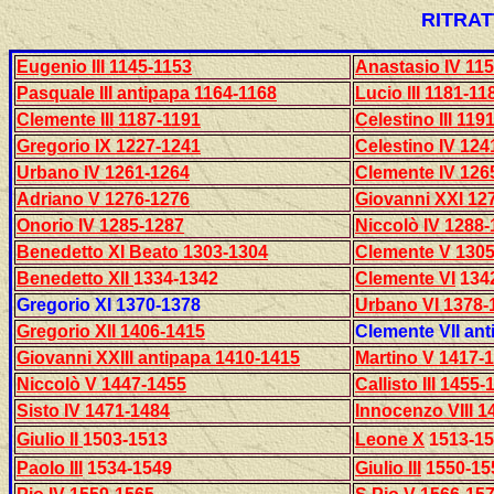
RITRAT
Eugenio III 1145-1153
Anastasio IV 11
Pasquale III antipapa 1164-1168
Lucio III 1181-11
Clemente III 1187-1191
Celestino III 119
Gregorio IX 1227-1241
Celestino IV 124
Urbano IV 1261-1264
Clemente IV 126
Adriano V 1276-1276
Giovanni XXI 12
Onorio IV 1285-1287
Niccolò IV 1288
Benedetto XI Beato 1303-1304
Clemente V 1305
Benedetto XII
1334-1342
Clemente VI
134
Gregorio XI 1370-1378
Urbano VI 1378-
Gregorio XII 1406-1415
Clemente VII an
Giovanni XXIII antipapa 1410-1415
Martino V 1417-
Niccolò V 1447-1455
Callisto III 1455-
Sisto IV 1471-1484
Innocenzo VIII 1
Giulio II
1503-1513
Leone X
1513-15
Paolo III
1534-1549
Giulio III
1550-15