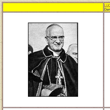
LU
Dam