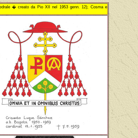
edrale � creato da Pio XII nel 1953 genn. 12); Cosma e