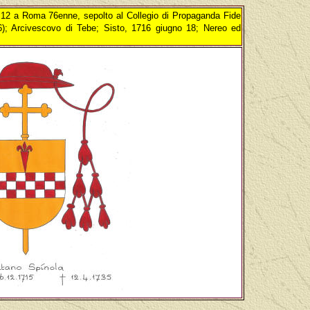
a Roma 76enne, sepolto al Collegio di Propaganda Fide
6); Arcivescovo di Tebe; Sisto, 1716 giugno 18; Nereo ed