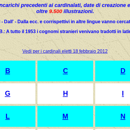
Incarichi precedenti ai cardinalati, date di creazione e
oltre
9.500
illustrazioni.
- Dall' - Dalla ecc. e corrispettivi in altre lingue vanno cerc
B.: A tutto il 1953 i cognomi stranieri venivano tradotti in lati
Vedi per i cardinali eletti 18 febbraio 2012
B
C
D
G
H
I
L
M
N