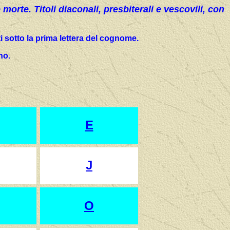
 morte. Titoli diaconali, presbiterali e vescovili, con
ati sotto la prima lettera del cognome.
no.
E
J
O