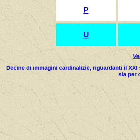
P
U
Ve
Decine di immagini cardinalizie, riguardanti il XX
sia per 