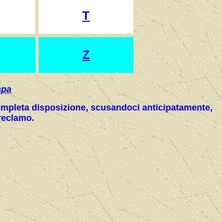
T
Z
apa
 completa disposizione, scusandoci anticipatamente,
 reclamo.