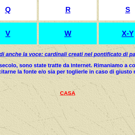
Q
R
S
V
W
X-Y
di anche la voce: cardinali creati nel pontificato di p
I secolo, sono state tratte da Internet. Rimaniamo a
citarne la fonte e/o sia per toglierle in caso di giusto
CASA